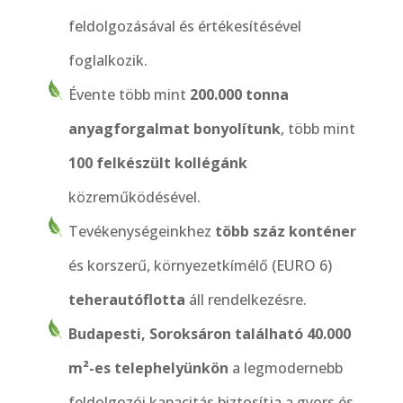
feldolgozásával és értékesítésével
foglalkozik.
Évente több mint
200.000 tonna
anyagforgalmat bonyolítunk
, több mint
100 felkészült kollégánk
közreműködésével.
Tevékenységeinkhez
több száz konténer
és korszerű, környezetkímélő (EURO 6)
teherautóflotta
áll rendelkezésre.
Budapesti, Soroksáron található 40.000
m²-es telephelyünkön
a legmodernebb
feldolgozói kapacitás biztosítja a gyors és