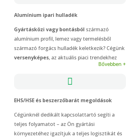
Alumínium ipari hulladék
Gyártásközi vagy bontásból
származó
alumínium profil, lemez vagy termelésből
származó forgács hulladék keletkezik? Cégünk
versenyképes
, az aktuális piaci trendekhez
Bővebben +
igazodó árakon vásárolja fel az ipari eredetű
fémhulladékot.

EHS/HSE és beszerzőbarát megoldások
Cégünknél dedikált kapcsolattartó segíti a
teljes folyamatot – az Ön gyártási
környezetéhez igazítjuk a teljes logisztikát és