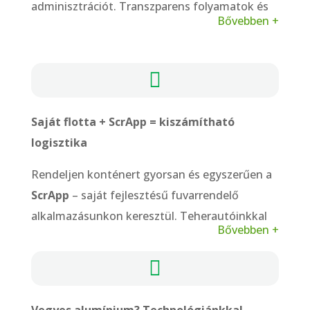
adminisztrációt. Transzparens folyamatok és
Bővebben +
elszámolás.

Saját flotta + ScrApp = kiszámítható
logisztika
Rendeljen konténert gyorsan és egyszerűen a
ScrApp
– saját fejlesztésű fuvarrendelő
alkalmazásunkon keresztül. Teherautóinkkal
Bővebben +
rugalmas és pontos ütemezéssel dolgozunk –
költséghatékony
és
időtakarékos
megoldást

kínálunk a gyártócégek számára.