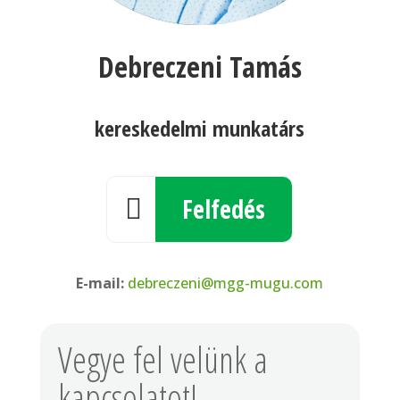
Debreczeni Tamás
kereskedelmi munkatárs
Felfedés

E-mail:
debreczeni@mgg-mugu.com
Vegye fel velünk a
kapcsolatot!