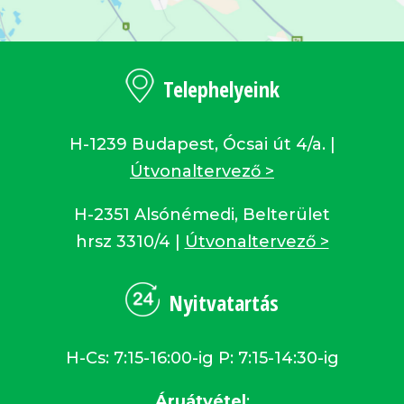
Telephelyeink
H-1239 Budapest, Ócsai út 4/a. |
Útvonaltervező >
H-2351 Alsónémedi, Belterület
hrsz 3310/4 |
Útvonaltervező >
Nyitvatartás
H-Cs: 7:15-16:00-ig P: 7:15-14:30-ig
Áruátvétel
: