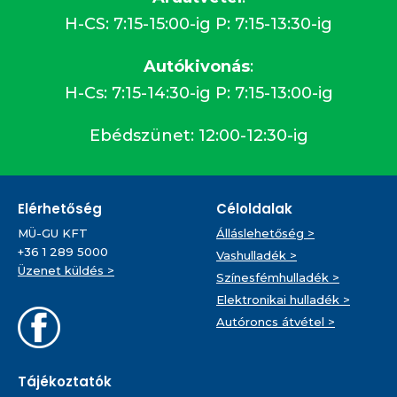
H-CS: 7:15-15:00-ig P: 7:15-13:30-ig
Autókivonás
:
H-Cs: 7:15-14:30-ig P: 7:15-13:00-ig
Ebédszünet: 12:00-12:30-ig
Elérhetőség
Céloldalak
MÜ-GU KFT
Álláslehetőség >
+36 1 289 5000
Vashulladék >
Üzenet küldés >
Színesfémhulladék >
Elektronikai hulladék >
Autóroncs átvétel >
Tájékoztatók