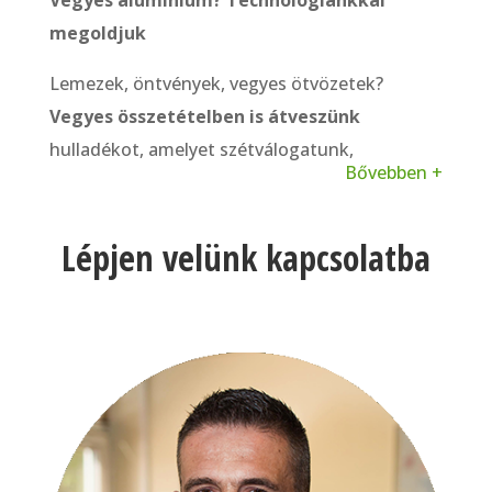
Vegyes alumínium? Technológiánkkal
megoldjuk
Lemezek, öntvények, vegyes ötvözetek?
Vegyes összetételben
is átveszünk
hulladékot, amelyet szétválogatunk,
Bővebben +
feldolgozunk, és az
anyag valós értéke
alapján számolunk el.
Lépjen velünk kapcsolatba