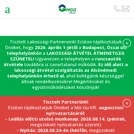
Tisztelt Lakossági Partnereink! Ezúton tájékoztatjuk
×
Önöket, hogy
2026. április 1-jétől
a
Budapest, Ócsai úti
telephelyünkön
a
LAKOSSÁGI ÁTVÉTEL
ÁTMENETILEG
SZÜNETEL!
Ugyanezen a telephelyen a
roncsautók
átvétele
továbbra is zavartalanul működik.
Ez idő alatt a
lakossági átvétel szolgáltatás az Alsónémedi
telephelyünkön érhető el,
ahol kollégáink készséggel
állnak rendelkezésükre! Megértésüket és
együttműködésüket köszönjük!
Tisztelt Partnerünk!
×
Ezúton tájékoztatjuk Önöket a Mü-Gu Kft.
augusztusi
nyitvatartásáról
:
–
Leállás előtti utolsó munkanap: 2026.08.14. (péntek
,
megszokott nyitvatartás szerint)
–
Nyitás: 2026.08.24-én (hétfőn
, megszokott