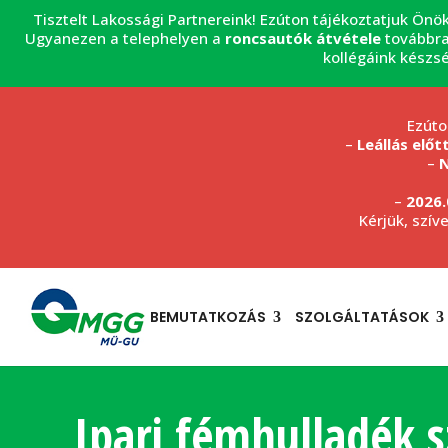
Tisztelt Lakossági Partnereink! Ezúton tájékoztatjuk Önö
Ugyanezen a telephelyen a
roncsautók átvétele
továbbra
kollégáink készs
Ezúto
–
Leállás előt
–
N
–
2026.
Kérjük, szív
BEMUTATKOZÁS
SZOLGÁLTATÁSOK
Ipari fémhulladék sz