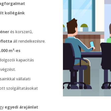
yagforgalmat
ült kollégánk
téner
és korszerű,
flotta
áll rendelkezésre.
.000 m²-es
olgozói kapacitás
avégzést.
inkkal vállalati
ott szolgáltatásokat
agy
egyedi árajánlat