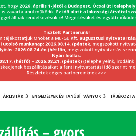
ket, hogy
2026. április 1-jétől
a
Budapest, Ócsai úti telephel
 is zavartalanul működik.
Ez idő alatt a lakossági átvétel s
éggel állnak rendelkezésükre! Megértésüket és együttműködé
Tisztelt Partnerünk!
n tájékoztatjuk Önöket a Mü-Gu Kft.
augusztusi nyitvatartás
ti utolsó munkanap: 2026.08.14. (péntek
, megszokott nyitvata
yitás: 2026.08.24-én (hétfőn
, megszokott nyitvatartás szerin
Nyári leállás:
08.17. (hétfő) – 2026.08.21. (péntek)
(telephelyeink, irodáink
eskedjenek beszállításaikat a fenti nyitvatartási idő szerint m
Részletek céges partnereinknek >>>
ÁRLISTÁK
ENGEDÉLYEK ÉS TANÚSÍTVÁNYOK
TÁJÉKOZTA
állítás – gyors,