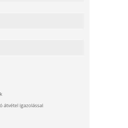
ék
ncsautó átvétel igazolással