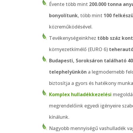
Évente több mint
200.000 tonna an
bonyolítunk
, több mint
100 felkész
közreműködésével.
Tevékenységeinkhez
több száz kon
környezetkímélő (EURO 6)
teherautó
Budapesti, Soroksáron található 40
telephelyünkön
a legmodernebb feld
biztosítja a gyors és hatékony munk
Komplex hulladékkezelési
megoldása
megrendelőink egyedi igényeire szab
kínálunk.
Nagyobb mennyiségű vashulladék v