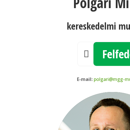
Polgári Mi
kereskedelmi mu
Felfed

E-mail:
polgari@mgg-m