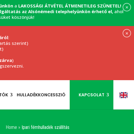
yünkön
a
LAKOSSÁGI ÁTVÉTEL
ÁTMENETILEG SZÜNETEL!
×
zolgáltatás az Alsónémedi telephelyünkön érhető el,
ahol
süket köszönjük!
×
áról
:
rtás szerint)
t)
zárva
)
egszervezni.
TÓK
HULLADÉKKONCESSZIÓ
KAPCSOLAT
Home
»
Ipari fémhulladék szállítás