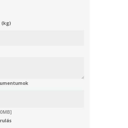
 (kg)
okumentumok
 10MB]
rulás