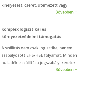
kihelyezést, cserét, ütemezett vagy
Bővebben +
hívás alapú elszállítást is vállalunk. A
gyors konténerforgás biztosítja a
folyamatos termelést – nem Önnek kell
Komplex logisztikai és
alkalmazkodnia, hanem mi igazodunk
környezetvédelmi támogatás
Önhöz.
A szállítás nem csak logisztika, hanem
szabályozott EHS/HSE folyamat. Minden
hulladék elszállítása jogszabályi keretek
Bővebben +
között történik, a megfelelő
bizonylatokkal. Igény esetén a helyszíni
logisztikát koordináló kollégát is
biztosítunk, és segítünk a
hulladékfajtákhoz illeszkedő kezelés
kialakításában.