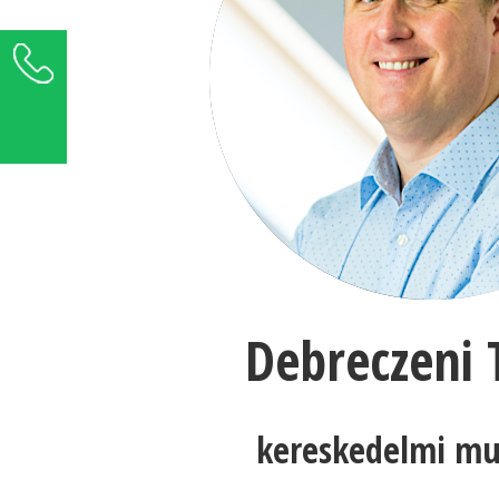
+36 1 289 5000
Üzenetet küldök ›
Debreczeni
kereskedelmi mu