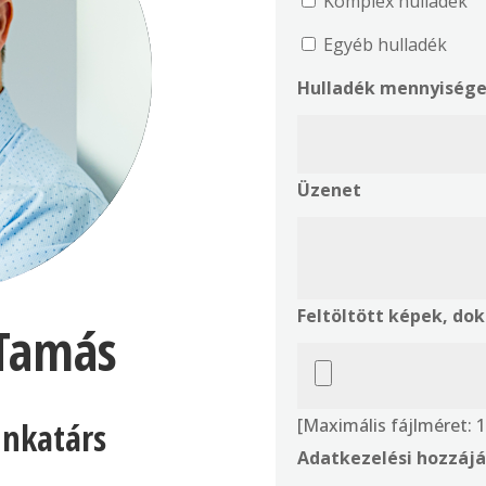
Komplex hulladék
Egyéb hulladék
Hulladék mennyisége
Üzenet
Feltöltött képek, d
 Tamás
[Maximális fájlméret:
nkatárs
Adatkezelési hozzájá