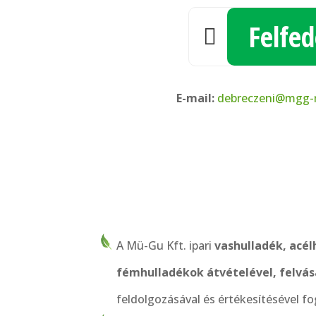
Felfed

E-mail:
debreczeni@mgg
A Mü-Gu Kft. ipari
vashulladék, acél
fémhulladékok átvételével, felvás
feldolgozásával és értékesítésével fo