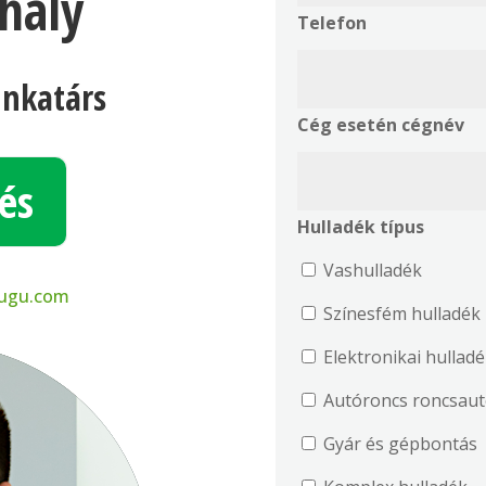
hály
Telefon
nkatárs
Cég esetén cégnév
és
Hulladék típus
Vashulladék
ugu.com
Színesfém hulladék
Elektronikai hullad
Autóroncs ro
Gyár és gépbontás