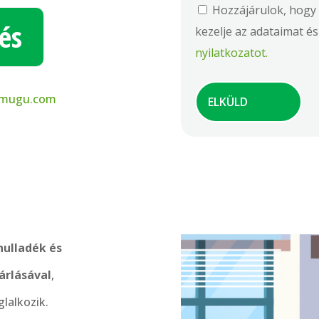
Hozzájárulok, hogy 
és
kezelje az adataimat é
nyilatkozatot.
-mugu.com
hulladék és
árlásával
,
glalkozik.