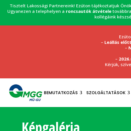
Tisztelt Lakossági Partnereink! Ezúton tájékoztatjuk Önö
Ugyanezen a telephelyen a
roncsautók átvétele
továbbra
kollégáink készs
Ezúto
–
Leállás előt
–
N
–
2026.
Kérjük, szív
BEMUTATKOZÁS
SZOLGÁLTATÁSOK
Képgaléria