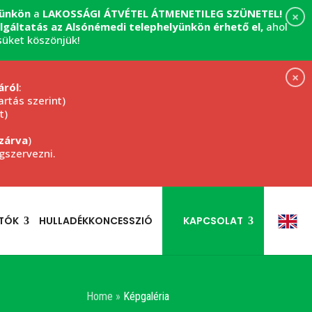
yünkön
a
LAKOSSÁGI ÁTVÉTEL
ÁTMENETILEG SZÜNETEL!
×
zolgáltatás az Alsónémedi telephelyünkön érhető el,
ahol
süket köszönjük!
×
áról
:
rtás szerint)
t)
zárva
)
egszervezni.
TÓK
HULLADÉKKONCESSZIÓ
KAPCSOLAT
Home
»
Képgaléria