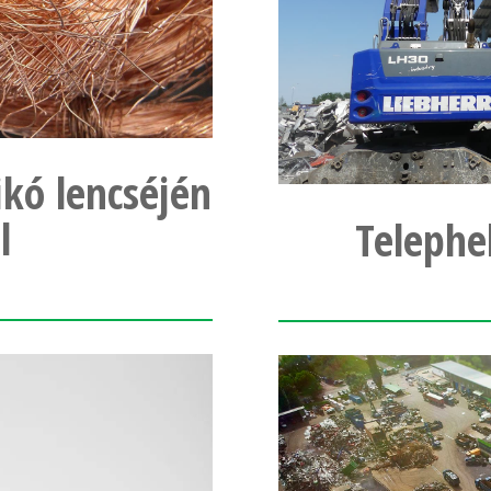
ikó lencséjén
l
Telephe