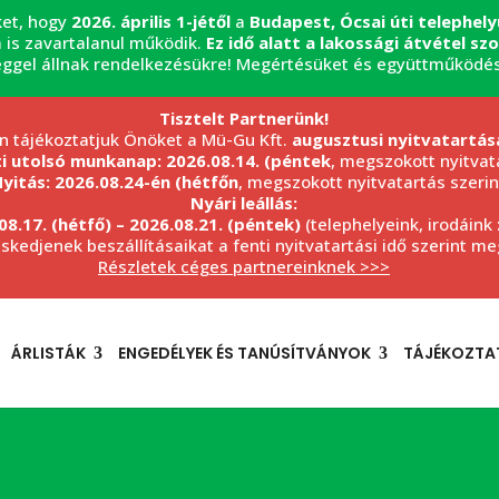
ket, hogy
2026. április 1-jétől
a
Budapest, Ócsai úti telephel
 is zavartalanul működik.
Ez idő alatt a lakossági átvétel s
éggel állnak rendelkezésükre! Megértésüket és együttműködé
Tisztelt Partnerünk!
n tájékoztatjuk Önöket a Mü-Gu Kft.
augusztusi nyitvatartás
ti utolsó munkanap: 2026.08.14. (péntek
, megszokott nyitvata
yitás: 2026.08.24-én (hétfőn
, megszokott nyitvatartás szerin
Nyári leállás:
08.17. (hétfő) – 2026.08.21. (péntek)
(telephelyeink, irodáink
eskedjenek beszállításaikat a fenti nyitvatartási idő szerint m
Részletek céges partnereinknek >>>
ÁRLISTÁK
ENGEDÉLYEK ÉS TANÚSÍTVÁNYOK
TÁJÉKOZTA