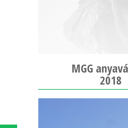
MGG anyavál
2018