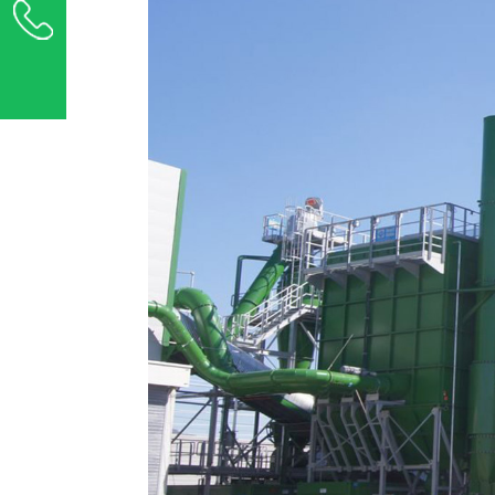
+36 1 289 5000
Üzenetet küldök ›