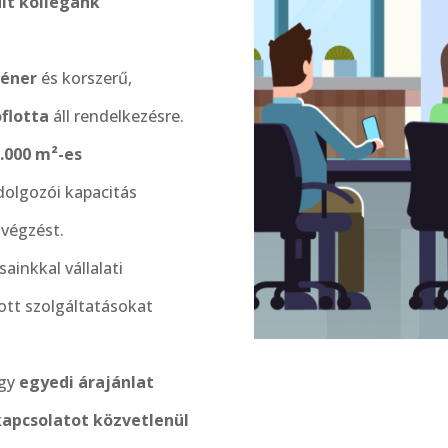
ült kollégánk
téner
és korszerű,
flotta
áll rendelkezésre.
.000 m²-es
olgozói kapacitás
avégzést.
inkkal vállalati
ott szolgáltatásokat
agy
egyedi árajánlat
kapcsolatot közvetlenül