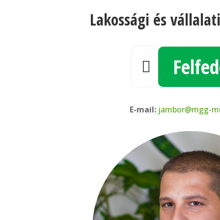
Lakossági és vállalat
Felfed

E-mail:
jambor@mgg-m