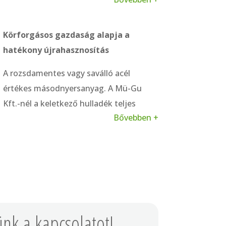
segíti
a logisztika, átvétel és
dokumentáció zökkenőmentes
lebonyolítását – az EHS/HSE
Körforgásos gazdaság alapja a
szempontok garantált teljesülésével. A
hatékony újrahasznosítás
gördülékeny és átlátható folyamatok
A rozsdamentes vagy saválló acél
minden üzleti partnerünk számára
értékes másodnyersanyag. A Mü-Gu
kiszámíthatóságot és biztonságot
Kft.-nél a keletkező hulladék teljes
jelent.
Bővebben +
egészében visszakerül a körforgásba –
legye szó akár darabos hulladékról, akár
forgácsról. A partnereink számára ez
fenntartható gazdálkodás
egyik
fontos pillére.
ünk a kapcsolatot!