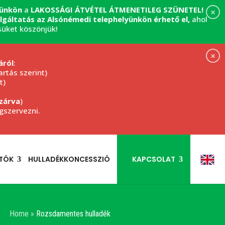
yünkön
a
LAKOSSÁGI ÁTVÉTEL
ÁTMENETILEG SZÜNETEL!
×
zolgáltatás az Alsónémedi telephelyünkön érhető el,
ahol
süket köszönjük!
×
áról
:
rtás szerint)
t)
zárva
)
egszervezni.
TÓK
HULLADÉKKONCESSZIÓ
KAPCSOLAT
Home
»
Rozsdamentes hulladék