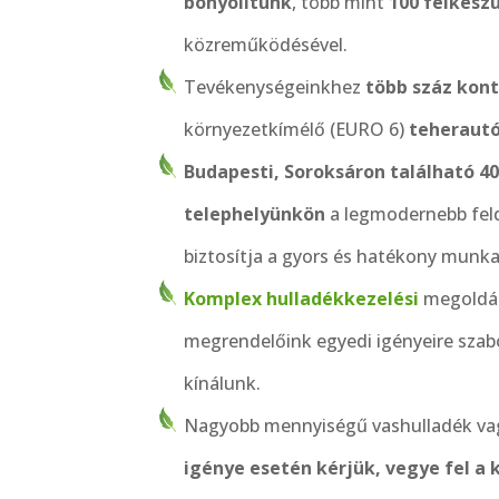
bonyolítunk
, több mint
100 felkész
közreműködésével.
Tevékenységeinkhez
több száz kon
környezetkímélő (EURO 6)
teherautó
Budapesti, Soroksáron található 40
telephelyünkön
a legmodernebb feld
biztosítja a gyors és hatékony munk
Komplex hulladékkezelési
megoldása
megrendelőink egyedi igényeire szab
kínálunk.
Nagyobb mennyiségű vashulladék v
igénye esetén kérjük, vegye fel a 