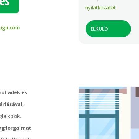
és
nyilatkozatot.
ugu.com
hulladék és
árlásával
,
glalkozik.
yagforgalmat