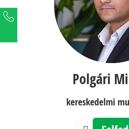
+36 1 289 5000
Üzenetet küldök ›
Polgári Mi
kereskedelmi mu