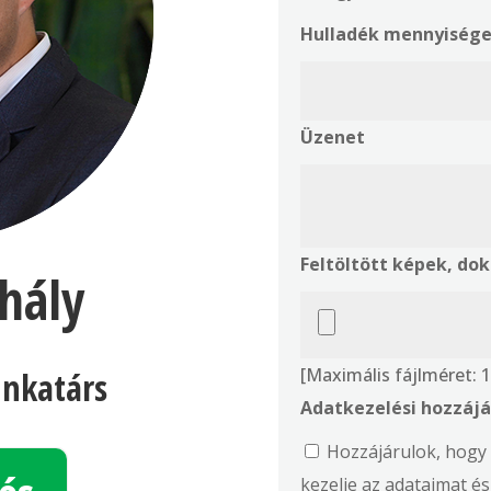
Hulladék mennyisége
Üzenet
Feltöltött képek, d
hály
[Maximális fájlméret:
nkatárs
Adatkezelési hozzájá
Hozzájárulok, hogy 
kezelje az adataimat é