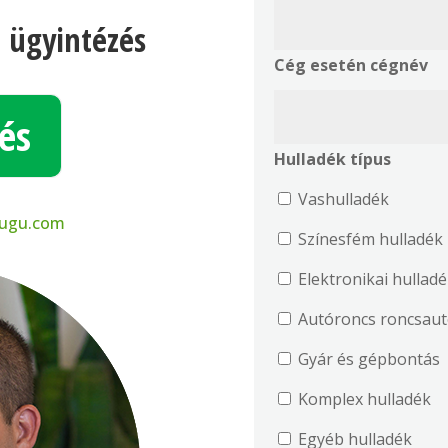
i ügyintézés
Cég esetén cégnév
és
Hulladék típus
Vashulladék
ugu.com
Színesfém hulladék
Elektronikai hullad
Autóroncs ro
Gyár és gépbontás
Komplex hulladék
Egyéb hulladék