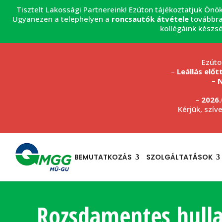
Tisztelt Lakossági Partnereink! Ezúton tájékoztatjuk Önö
Ugyanezen a telephelyen a
roncsautók átvétele
továbbra
kollégáink készs
Ezúto
–
Leállás előt
–
N
–
2026.
Kérjük, szív
BEMUTATKOZÁS
SZOLGÁLTATÁSOK
Rozsdamentes hulla