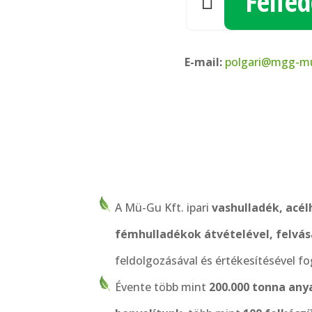
Felfed

E-mail:
polgari@mgg-m
A Mü-Gu Kft. ipari
vashulladék, acél
fémhulladékok átvételével, felvás
feldolgozásával és értékesítésével fo
Évente több mint
200.000 tonna an