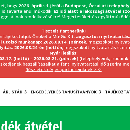
ket, hogy
2026. április 1-jétől
a
Budapest, Ócsai úti telephel
 is zavartalanul működik.
Ez idő alatt a lakossági átvétel s
éggel állnak rendelkezésükre! Megértésüket és együttműködé
Tisztelt Partnerünk!
n tájékoztatjuk Önöket a Mü-Gu Kft.
augusztusi nyitvatartás
ti utolsó munkanap: 2026.08.14. (péntek
, megszokott nyitvata
yitás: 2026.08.24-én (hétfőn
, megszokott nyitvatartás szerin
Nyári leállás:
08.17. (hétfő) – 2026.08.21. (péntek)
(telephelyeink, irodáink
eskedjenek beszállításaikat a fenti nyitvatartási idő szerint m
Részletek céges partnereinknek >>>
ÁRLISTÁK
ENGEDÉLYEK ÉS TANÚSÍTVÁNYOK
TÁJÉKOZTA
dék átvétel