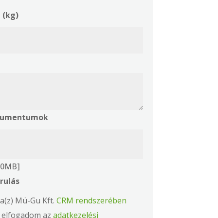
 (kg)
okumentumok
 10MB]
rulás
a(z) Mü-Gu Kft.
CRM rendszerében
s elfogadom az
adatkezelési