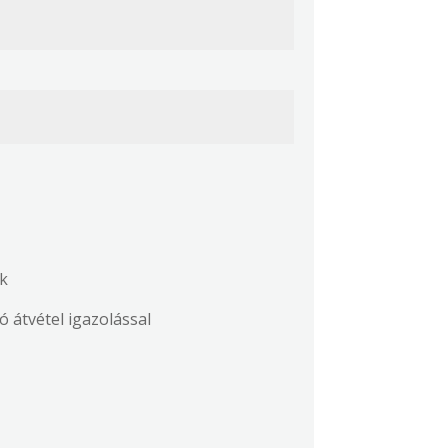
ék
ncsautó átvétel igazolással