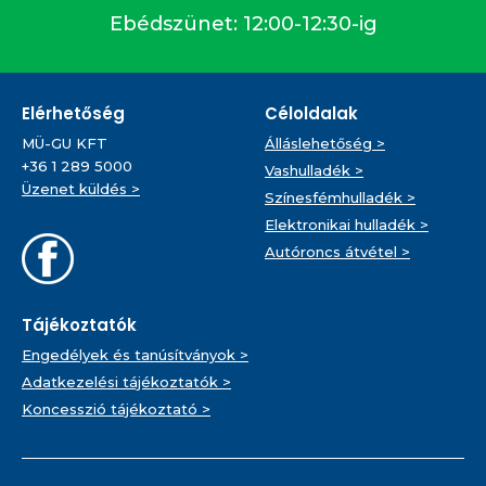
Ebédszünet: 12:00-12:30-ig
Elérhetőség
Céloldalak
MÜ-GU KFT
Álláslehetőség >
+36 1 289 5000
Vashulladék >
Üzenet küldés >
Színesfémhulladék >
Elektronikai hulladék >
Autóroncs átvétel >
Tájékoztatók
Engedélyek és tanúsítványok >
Adatkezelési tájékoztatók >
Koncesszió tájékoztató >