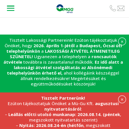
Tisztelt Lakossági Partnereink! Ezúton tájékoztatjuk
×
Önöket, hogy
2026. április 1-jétől
a
Budapest, Ócsai úti
telephelyünkön
a
LAKOSSÁGI ÁTVÉTEL
ÁTMENETILEG
SZÜNETEL!
Ugyanezen a telephelyen a
roncsautók
átvétele
továbbra is zavartalanul működik.
Ez idő alatt a
lakossági átvétel szolgáltatás az Alsónémedi
telephelyünkön érhető el,
ahol kollégáink készséggel
állnak rendelkezésükre! Megértésüket és
együttműködésüket köszönjük!
Tisztelt Partnerünk!
×
Ezúton tájékoztatjuk Önöket a Mü-Gu Kft.
augusztusi
nyitvatartásáról
:
–
Leállás előtti utolsó munkanap: 2026.08.14. (péntek
,
megszokott nyitvatartás szerint)
–
Nyitás: 2026.08.24-én (hétfőn
, megszokott