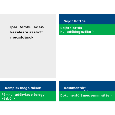
Saját flottás
hulladéklogisztika
Ipari fémhulladék-
Saját flottás
hulladéklogisztika
kezelésre szabott
Rugalmas, pontos
megoldások
hulladékszállítás gyártó- és
termelőcégeknek
Konténeres rendszer:
méretben, időzítésben is
rugalmas
Komplex logisztikai és
környezetvédelmi
támogatás
Komplex megoldások
Dokumentált
Tovább
megsemmisítés
Fémhulladék-kezelés egy
Dokumentált megsemmisítés
kézből
egyedi igényekhez igazodó
Adathordozók
rugalmas megoldások
Személyautók
fejlett hulladékkezelési
Gyártásból visszamaradt
technológiák