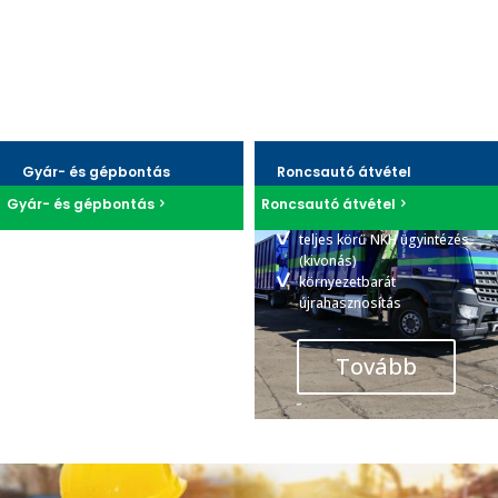
raktárkészletek, hibás
gyors, pontos logisztikai
termékek
háttér
Igény szerinti egyedi
reprezentatív, nyomon
megoldások egyedi
követhető folyamatok
termékekre
magas szakértelem,
tanácsadás
Tovább
Gyár- és gépbontás
Roncsautó átvétel
Tovább
Gyár- és gépbontás
Roncsautó átvétel
több évtizedes tapasztalat
térítés fizetése
tőkeerős háttér
teljes körű NKH ügyintézés
magas újrahasznosítási
(kivonás)
arány
környezetbarát
pontos
újrahasznosítás
projektmenedzselés
Tovább
Tovább