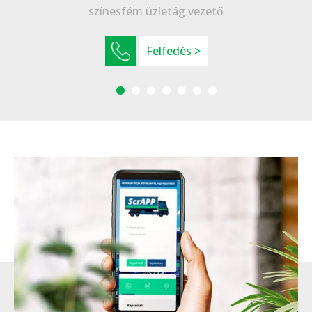
színesfém üzletág vezető
Felfedés >