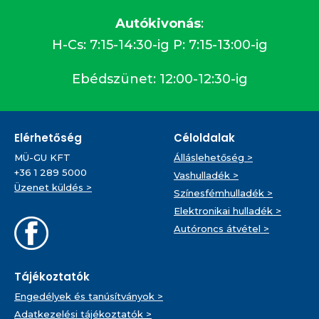
Autókivonás
:
H-Cs: 7:15-14:30-ig P: 7:15-13:00-ig
Ebédszünet: 12:00-12:30-ig
Elérhetőség
Céloldalak
MÜ-GU KFT
Álláslehetőség >
+36 1 289 5000
Vashulladék >
Üzenet küldés >
Színesfémhulladék >
Elektronikai hulladék >
Autóroncs átvétel >
Tájékoztatók
Engedélyek és tanúsítványok >
Adatkezelési tájékoztatók >