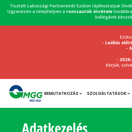
Tisztelt Lakossági Partnereink! Ezúton tájékoztatjuk Önö
Ugyanezen a telephelyen a
roncsautók átvétele
továbbra
kollégáink készs
Ezúto
–
Leállás előt
–
N
–
2026.
Kérjük, szív
BEMUTATKOZÁS
SZOLGÁLTATÁSOK
Adatkezelés