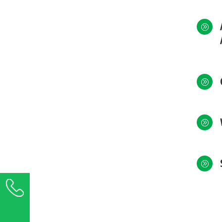
A
A
A
A
+36 1 289 5000
Üzenetet küldök ›