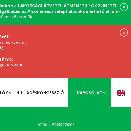
yünkön
a
LAKOSSÁGI ÁTVÉTEL
ÁTMENETILEG SZÜNETEL!
×
zolgáltatás az Alsónémedi telephelyünkön érhető el,
ahol
süket köszönjük!
×
áról
:
rtás szerint)
t)
zárva
)
egszervezni.
TÓK
HULLADÉKKONCESSZIÓ
KAPCSOLAT
Home
»
Adatkezelés