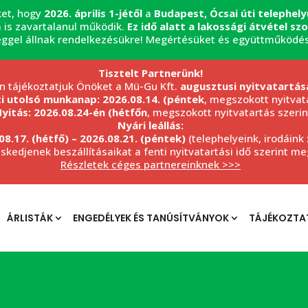
ket, hogy
2026. április 1-jétől
a
Budapest, Ócsai úti telephel
 is zavartalanul működik.
Ez idő alatt a lakossági átvétel s
éggel állnak rendelkezésükre! Megértésüket és együttműködé
Tisztelt Partnerünk!
n tájékoztatjuk Önöket a Mü-Gu Kft.
augusztusi nyitvatartás
ti utolsó munkanap: 2026.08.14. (péntek
, megszokott nyitvata
yitás: 2026.08.24-én (hétfőn
, megszokott nyitvatartás szerin
Nyári leállás:
08.17. (hétfő) – 2026.08.21. (péntek)
(telephelyeink, irodáink
eskedjenek beszállításaikat a fenti nyitvatartási idő szerint m
Részletek céges partnereinknek >>>
ÁRLISTÁK
ENGEDÉLYEK ÉS TANÚSÍTVÁNYOK
TÁJÉKOZTA