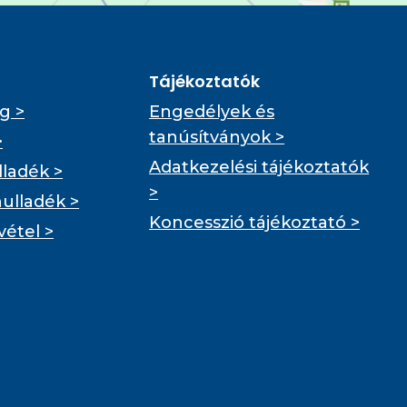
Tájékoztatók
g >
Engedélyek és
tanúsítványok >
>
Adatkezelési tájékoztatók
ladék >
>
hulladék >
Koncesszió tájékoztató >
vétel >