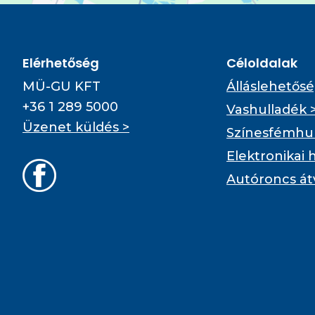
Elérhetőség
Céloldalak
MÜ-GU KFT
Álláslehetősé
+36 1 289 5000
Vashulladék 
Üzenet küldés >
Színesfémhul
Elektronikai 
Autóroncs át