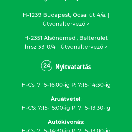
H-1239 Budapest, Ócsai út 4/a. |
Útvonaltervező >
H-2351 Alsónémedi, Belterület
hrsz 3310/4 |
Útvonaltervező >
Nyitvatartás
H-Cs: 7:15-16:00-ig P: 7:15-14:30-ig
Áruátvétel
:
H-CS: 7:15-15:00-ig P: 7:15-13:30-ig
Autókivonás
:
H-Cs: 7:15-14:30-ig P: 7:15-13:00-ig