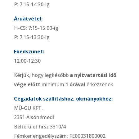
P: 7:15-14:30-ig
Áruátvétel:
H-CS: 7:15-15:00-ig
P: 7:15-13:30-ig
Ebédszünet:
12:00-12:30
Kérjük, hogy legkésőbb
a nyitvatartási idő
vége előtt
minimum
1 órával
érkezzenek.
Cégadatok szállításhoz, okmányokhoz:
MÜ-GU KFT.
2351 Alsónémedi
Belterület hrsz 3310/4
Fémker engedélyszám: FE00031800002