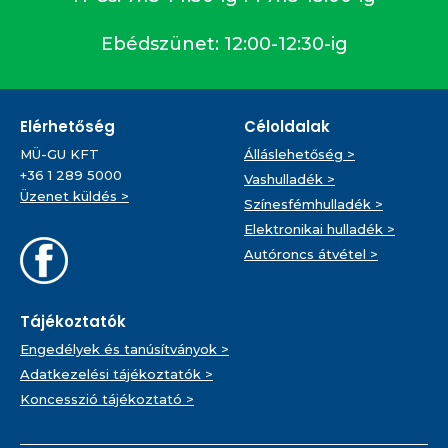
Ebédszünet: 12:00-12:30-ig
Elérhetőség
Céloldalak
MÜ-GU KFT
Álláslehetőség >
+36 1 289 5000
Vashulladék >
Üzenet küldés >
Színesfémhulladék >
Elektronikai hulladék >
Autóroncs átvétel >
Tájékoztatók
Engedélyek és tanúsítványok >
Adatkezelési tájékoztatók >
Koncesszió tájékoztató >