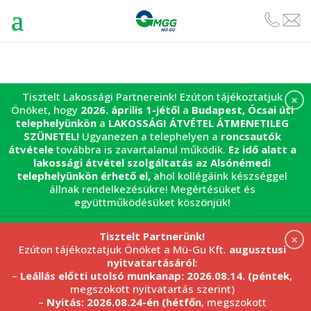
Tisztelt Lakossági Partnereink! Ezúton tájékoztatjuk
×
Önöket, hogy
2026. április 1-jétől
a
Budapest, Ócsai úti
telephelyünkön
a
LAKOSSÁGI ÁTVÉTEL
ÁTMENETILEG
SZÜNETEL!
Ugyanezen a telephelyen a
roncsautók
átvétele
továbbra is zavartalanul működik.
Ez idő alatt a
lakossági átvétel szolgáltatás az Alsónémedi
telephelyünkön érhető el,
ahol kollégáink készséggel
állnak rendelkezésükre! Megértésüket és
együttműködésüket köszönjük!
Tisztelt Partnerünk!
×
Ezúton tájékoztatjuk Önöket a Mü-Gu Kft.
augusztusi
nyitvatartásáról
:
–
Leállás előtti utolsó munkanap: 2026.08.14. (péntek
,
megszokott nyitvatartás szerint)
–
Nyitás: 2026.08.24-én (hétfőn
, megszokott