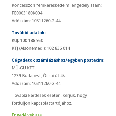
Koncesszori fémkereskedelmi engedély szám:
FE0003180K004
Adószám: 10311260-2-44
További adatok:
KÜJ: 100 188 950
KTJ (Alsónémedi): 102 836 014
Cégadatok számlázáshoz/egyben postacím:
MÜ-GU KFT.
1239 Budapest, Ócsai út 4/a.
Adószám: 10311260-2-44
További kérdések esetén, kérjük, hogy
forduljon kapcsolattartójához.
Engedélyek >>>