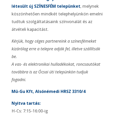
létesült új SZÍNESFÉM telepünket
, melynek
köszönhetően mindkét telephelyünkön emelni
tudtuk szolgáltatásaink színvonalát és az
átvételi kapacitást.
Kérjük, hogy céges partnereink a színesfémeket
kizárólag erre a telepre adják fel, illetve szállítsák
be.
A vas- és elektronikai hulladékokat, roncsautókat
továbbra is az Ócsai úti telepünkön tudjuk
fogadni.
Mü-Gu Kft, Alsónémedi HRSZ 3310/4
Nyitva tartás:
H-Cs: 7:15-16:00-ig