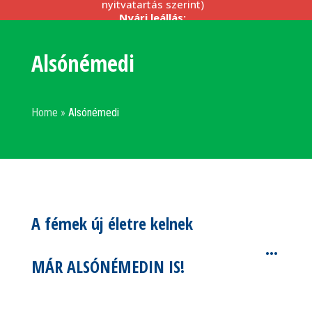
nyitvatartás szerint)
Nyári leállás:
–
2026.08.17. (hétfő) – 2026.08.21. (péntek)
(telephelyeink, irodáink
zárva
)
Alsónémedi
Kérjük, szíveskedjenek beszállításaikat a fenti
nyitvatartási idő szerint megszervezni.
Részletek céges partnereinknek >>>
Home
»
Alsónémedi
A fémek új életre kelnek
…
MÁR ALSÓNÉMEDIN IS!