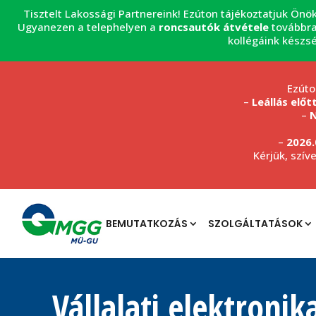
Tisztelt Lakossági Partnereink! Ezúton tájékoztatjuk Önö
Ugyanezen a telephelyen a
roncsautók átvétele
továbbra
kollégáink készs
Ezúto
–
Leállás előt
–
N
–
2026.
Kérjük, szív
BEMUTATKOZÁS
SZOLGÁLTATÁSOK
Vállalati elektronik