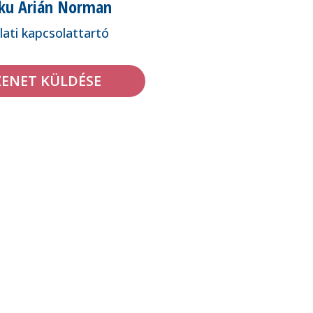
ku Arián Norman
alati kapcsolattartó
ENET KÜLDÉSE