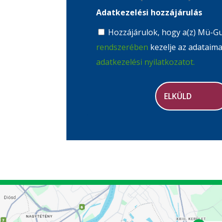
Adatkezelési hozzájárulás
Hozzájárulok, hogy a(z) Mü-Gu
rendszerében
kezelje az adataim
adatkezelési nyilatkozatot.