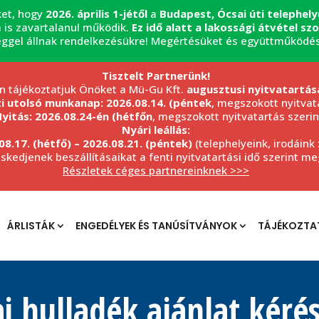
ket, hogy
2026. április 1-jétől
a
Budapest, Ócsai úti telephel
 is zavartalanul működik.
Ez idő alatt a lakossági átvétel s
éggel állnak rendelkezésükre! Megértésüket és együttműködé
Tisztelt Partnerünk!
n tájékoztatjuk Önöket a Mü-Gu Kft.
augusztusi nyitvatartás
ti utolsó munkanap: 2026.08.14. (péntek
, megszokott nyitvata
yitás: 2026.08.24-én (hétfőn
, megszokott nyitvatartás szerin
Nyári leállás:
08.17. (hétfő) – 2026.08.21. (péntek)
(telephelyeink, irodáink
eskedjenek beszállításaikat a fenti nyitvatartási idő szerint m
Részletek céges partnereinknek >>>
ÁRLISTÁK
ENGEDÉLYEK ÉS TANÚSÍTVÁNYOK
TÁJÉKOZTA
ai hulladék ajánlat kéré