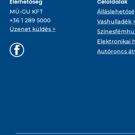
Elérhetőség
Céloldalak
MÜ-GU KFT
Álláslehetősé
+36 1 289 5000
Vashulladék 
Üzenet küldés >
Színesfémhul
Elektronikai 
Autóroncs át