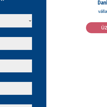
Dan
váll
ÜZ