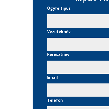
Ügyféltípus
Vezetéknév
Keresztnév
Email
Telefon