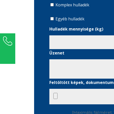
Komplex hulladék
Egyéb hulladék
Hulladék mennyisége (kg)
+36 1 289 5000
Üzenet
Üzenetet küldök ›
Feltöltött képek, dokumentu
[Maximális fájlméret: