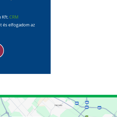
 Kft.
CRM
at és elfogadom az