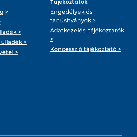
Tájékoztatók
g >
Engedélyek és
tanúsítványok >
>
Adatkezelési tájékoztatók
ladék >
>
hulladék >
Koncesszió tájékoztató >
vétel >