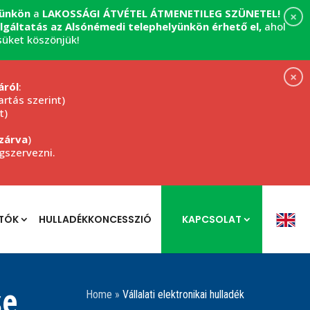
yünkön
a
LAKOSSÁGI ÁTVÉTEL
ÁTMENETILEG SZÜNETEL!
×
zolgáltatás az Alsónémedi telephelyünkön érhető el,
ahol
süket köszönjük!
×
áról
:
rtás szerint)
t)
zárva
)
egszervezni.
TÓK
HULLADÉKKONCESSZIÓ
KAPCSOLAT
se
Home
»
Vállalati elektronikai hulladék