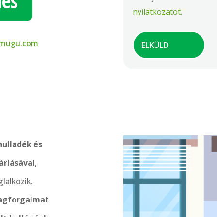
dés
nyilatkozatot.
-mugu.com
hulladék és
árlásával
,
glalkozik.
yagforgalmat