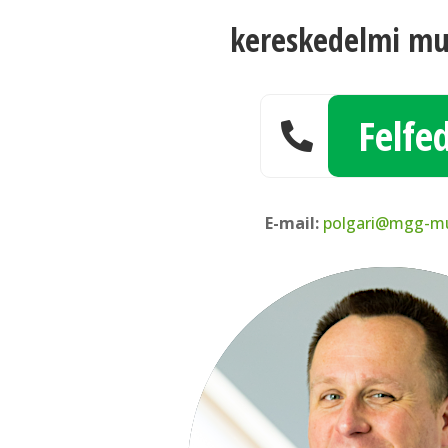
kereskedelmi mu
Felfe

E-mail:
polgari@mgg-m