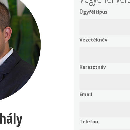
Ügyféltípus
Vezetéknév
Keresztnév
Email
hály
Telefon