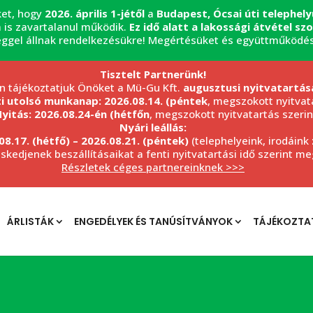
ket, hogy
2026. április 1-jétől
a
Budapest, Ócsai úti telephel
 is zavartalanul működik.
Ez idő alatt a lakossági átvétel s
éggel állnak rendelkezésükre! Megértésüket és együttműködé
Tisztelt Partnerünk!
n tájékoztatjuk Önöket a Mü-Gu Kft.
augusztusi nyitvatartás
ti utolsó munkanap: 2026.08.14. (péntek
, megszokott nyitvata
yitás: 2026.08.24-én (hétfőn
, megszokott nyitvatartás szerin
Nyári leállás:
08.17. (hétfő) – 2026.08.21. (péntek)
(telephelyeink, irodáink
eskedjenek beszállításaikat a fenti nyitvatartási idő szerint m
Részletek céges partnereinknek >>>
ÁRLISTÁK
ENGEDÉLYEK ÉS TANÚSÍTVÁNYOK
TÁJÉKOZTA