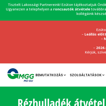
Tisztelt Lakossági Partnereink! Ezúton tájékoztatjuk Önö
Ugyanezen a telephelyen a
roncsautók átvétele
továbbra
kollégáink készs
Ezúto
–
Leállás előt
–
N
–
2026.
Kérjük, szív
BEMUTATKOZÁS
SZOLGÁLTATÁSOK
Rézhulladék átvétel