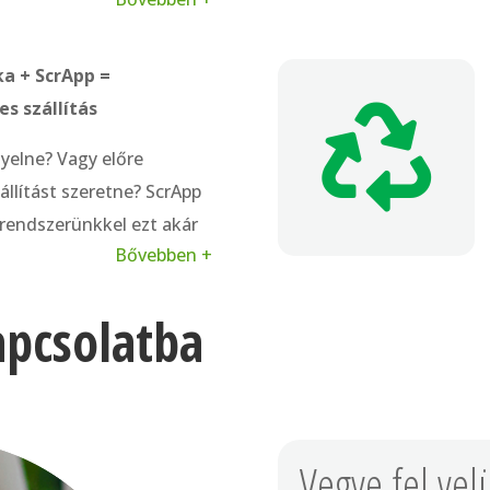
adék vagy selejt alkatrész
 alapanyag. Cégünk a
akhoz igazodva
vásárolja
ka + ScrApp =
 technológiával
s szállítás

hasznosítja a magas
yelne? Vagy előre
zhulladékot.
állítást szeretne? ScrApp
 rendszerünkkel ezt akár
Bővebben +
eheti. Kiemelkedő
át tehergépjármű
apcsolatba
szágos alvállalkozói
 a
szállítás mindig
Vegye fel vel