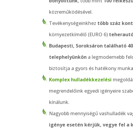
bonyolítunk
, több mint
100 felkész
közreműködésével.
Tevékenységeinkhez
több száz kon
környezetkímélő (EURO 6)
teherautó
Budapesti, Soroksáron található 40
telephelyünkön
a legmodernebb feld
biztosítja a gyors és hatékony munk
Komplex hulladékkezelési
megoldása
megrendelőink egyedi igényeire szab
kínálunk.
Nagyobb mennyiségű vashulladék v
igénye esetén kérjük, vegye fel a 