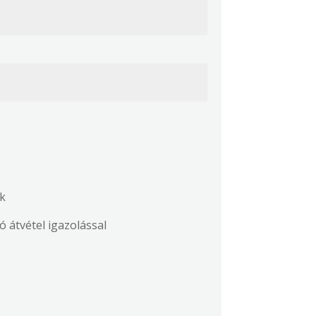
ék
ncsautó átvétel igazolással