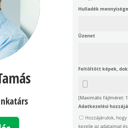
Hulladék mennyisége
Üzenet
Feltöltött képek, d
 Tamás
[Maximális fájlméret:
nkatárs
Adatkezelési hozzájá
Hozzájárulok, hogy 
kezelje az adataimat é