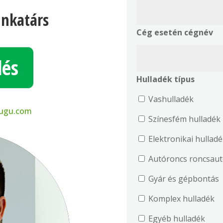
nkatárs
Cég esetén cégnév
dés
Hulladék típus
Vashulladék
ugu.com
Színesfém hulladék
Elektronikai hullad
Autóroncs ro
Gyár és gépbontás
Komplex hulladék
Egyéb hulladék