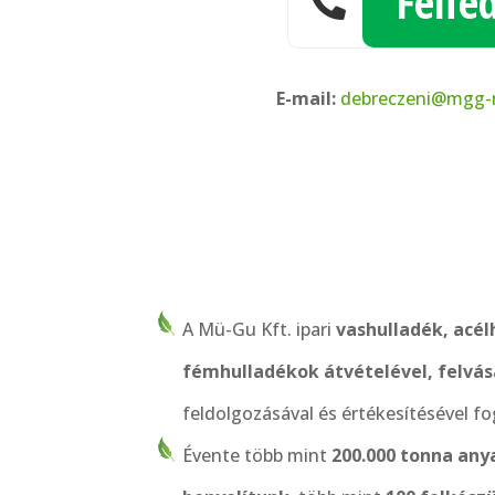
Felfe

E-mail:
debreczeni@mgg
A Mü-Gu Kft. ipari
vashulladék, acél
fémhulladékok átvételével, felvás
feldolgozásával és értékesítésével fo
Évente több mint
200.000 tonna an