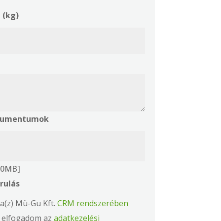
 (kg)
okumentumok
 10MB]
rulás
a(z) Mü-Gu Kft.
CRM rendszerében
s elfogadom az
adatkezelési