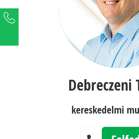
+36 1 289 5000
Üzenetet küldök ›
Debreczeni
kereskedelmi mu