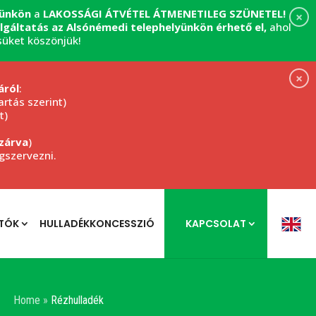
yünkön
a
LAKOSSÁGI ÁTVÉTEL
ÁTMENETILEG SZÜNETEL!
×
zolgáltatás az Alsónémedi telephelyünkön érhető el,
ahol
süket köszönjük!
×
áról
:
rtás szerint)
t)
zárva
)
egszervezni.
TÓK
HULLADÉKKONCESSZIÓ
KAPCSOLAT
Home
»
Rézhulladék