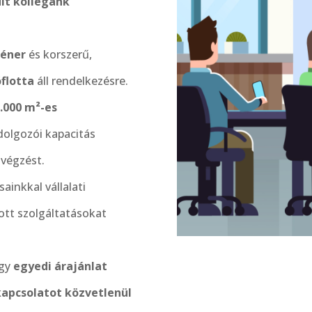
ült kollégánk
téner
és korszerű,
flotta
áll rendelkezésre.
.000 m²-es
olgozói kapacitás
avégzést.
inkkal vállalati
ott szolgáltatásokat
agy
egyedi árajánlat
kapcsolatot közvetlenül