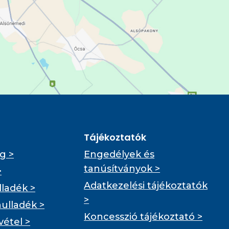
Tájékoztatók
g >
Engedélyek és
tanúsítványok >
>
Adatkezelési tájékoztatók
ladék >
>
hulladék >
Koncesszió tájékoztató >
vétel >