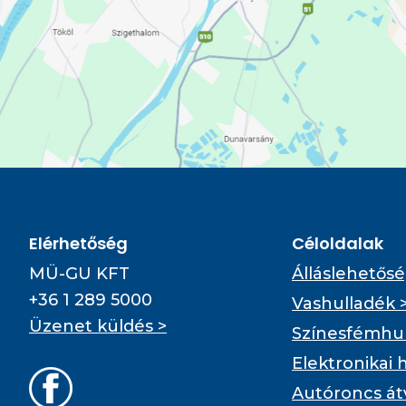
Elérhetőség
Céloldalak
MÜ-GU KFT
Álláslehetősé
+36 1 289 5000
Vashulladék 
Üzenet küldés >
Színesfémhul
Elektronikai 
Autóroncs át