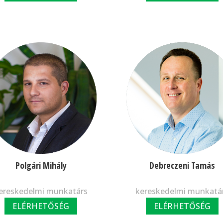
Polgári Mihály
Debreczeni Tamás
ereskedelmi munkatárs
kereskedelmi munkatá
ELÉRHETŐSÉG
ELÉRHETŐSÉG