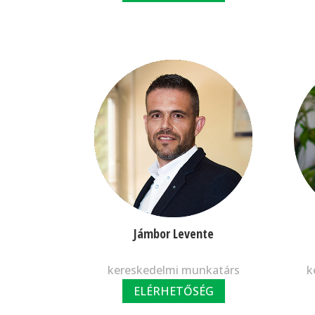
Jámbor Levente
kereskedelmi munkatárs
k
ELÉRHETŐSÉG