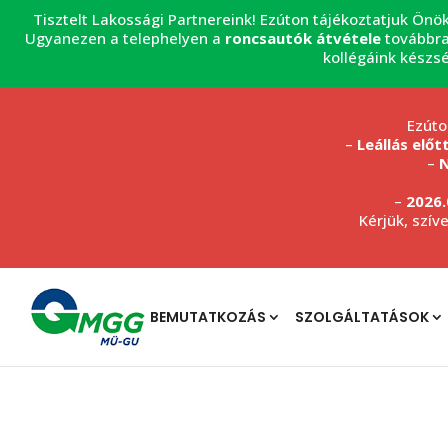
Tisztelt Lakossági Partnereink! Ezúton tájékoztatjuk Önö
Ugyanezen a telephelyen a
roncsautók átvétele
továbbra
kollégáink készs
Ezúto
–
Leállás előt
–
N
–
2026.
Kérjük, szív
BEMUTATKOZÁS
SZOLGÁLTATÁSOK