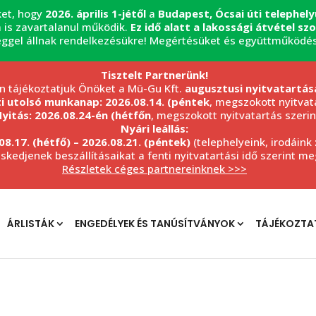
ket, hogy
2026. április 1-jétől
a
Budapest, Ócsai úti telephel
 is zavartalanul működik.
Ez idő alatt a lakossági átvétel s
éggel állnak rendelkezésükre! Megértésüket és együttműködé
Tisztelt Partnerünk!
n tájékoztatjuk Önöket a Mü-Gu Kft.
augusztusi nyitvatartás
ti utolsó munkanap: 2026.08.14. (péntek
, megszokott nyitvata
yitás: 2026.08.24-én (hétfőn
, megszokott nyitvatartás szerin
Nyári leállás:
08.17. (hétfő) – 2026.08.21. (péntek)
(telephelyeink, irodáink
eskedjenek beszállításaikat a fenti nyitvatartási idő szerint m
Részletek céges partnereinknek >>>
ÁRLISTÁK
ENGEDÉLYEK ÉS TANÚSÍTVÁNYOK
TÁJÉKOZTA