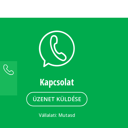
+36 1 289 5000
Kapcsolat
Üzenetet küldök ›
ÜZENET KÜLDÉSE
Vállalati:
Mutasd