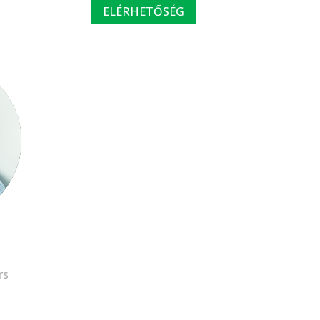
ELÉRHETŐSÉG
rs