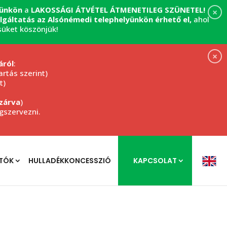
yünkön
a
LAKOSSÁGI ÁTVÉTEL
ÁTMENETILEG SZÜNETEL!
×
zolgáltatás az Alsónémedi telephelyünkön érhető el,
ahol
süket köszönjük!
×
áról
:
rtás szerint)
t)
zárva
)
egszervezni.
TÓK
HULLADÉKKONCESSZIÓ
KAPCSOLAT