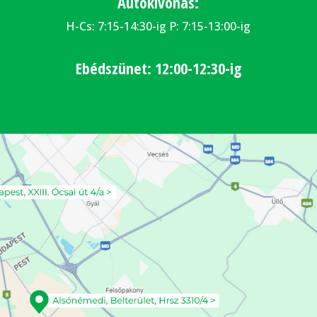
Autókivonás:
H-Cs: 7:15-14:30-ig P: 7:15-13:00-ig
Ebédszünet: 12:00-12:30-ig