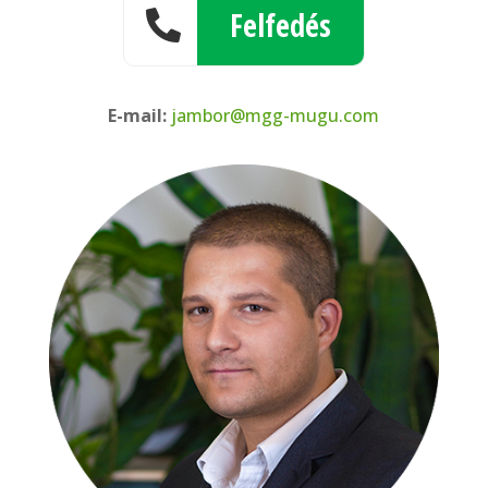
Felfedés

E-mail:
jambor@mgg-mugu.com