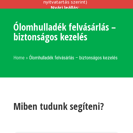
nyitvatartás szerint)
Nyári leállás:
–
2026.08.17. (hétfő) – 2026.08.21. (péntek)
(telephelyeink, irodáink
zárva
)
Ólomhulladék felvásárlás –
Kérjük, szíveskedjenek beszállításaikat a fenti
nyitvatartási idő szerint megszervezni.
biztonságos kezelés
Részletek céges partnereinknek >>>
Home
»
Ólomhulladék felvásárlás – biztonságos kezelés
Miben tudunk segíteni?