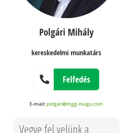
Polgári Mihály
kereskedelmi munkatárs
Felfedés

E-mail:
polgari@mgg-mugu.com
Vegye fel velünk a