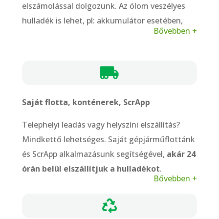
elszámolással dolgozunk. Az ólom veszélyes
hulladék is lehet, pl: akkumulátor esetében,
Bővebben +
ezért különösen fontos a megfelelő
adminisztráció.

Saját flotta, konténerek, ScrApp
Telephelyi leadás vagy helyszíni elszállítás?
Mindkettő lehetséges. Saját gépjárműflottánk
és ScrApp alkalmazásunk segítségével,
akár 24
órán belül elszállítjuk a hulladékot
.
Bővebben +
Konténerkihelyezés rendszeres vagy eseti
gyűjtéshez is megoldható.
