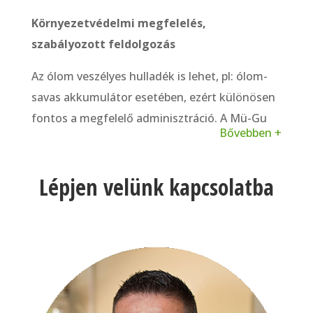
Környezetvédelmi megfelelés,
szabályozott feldolgozás
Az ólom veszélyes hulladék is lehet, pl: ólom-
savas akkumulátor esetében, ezért különösen
fontos a megfelelő adminisztráció. A Mü-Gu
Bővebben +
Kft. minden tekintetben megfelel az EHS/HSE
elvárásoknak és biztosítja az újrahasznosítás
Lépjen velünk kapcsolatba
vagy ártalmatlanítás megfelelő módját.