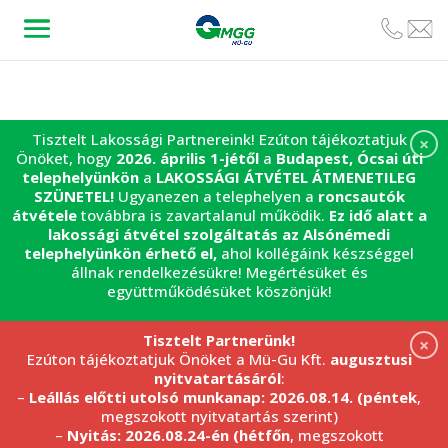
Tisztelt Lakossági Partnereink! Ezúton tájékoztatjuk
×
Önöket, hogy
2026. április 1-jétől
a
Budapest, Ócsai úti
telephelyünkön
a
LAKOSSÁGI ÁTVÉTEL
ÁTMENETILEG
SZÜNETEL!
Ugyanezen a telephelyen a
roncsautók
átvétele
továbbra is zavartalanul működik.
Ez idő alatt a
lakossági átvétel szolgáltatás az Alsónémedi
telephelyünkön érhető el,
ahol kollégáink készséggel
állnak rendelkezésükre! Megértésüket és
együttműködésüket köszönjük!
Tisztelt Partnerünk!
×
Ezúton tájékoztatjuk Önöket a Mü-Gu Kft.
augusztusi
nyitvatartásáról
:
–
Leállás előtti utolsó munkanap: 2026.08.14. (péntek
,
megszokott nyitvatartás szerint)
–
Nyitás: 2026.08.24-én (hétfőn
, megszokott