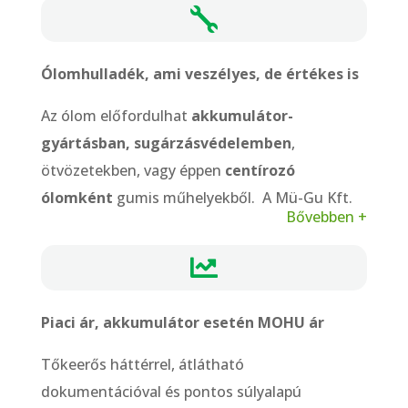

Ólomhulladék, ami veszélyes, de értékes is
Az ólom előfordulhat
akkumulátor-
gyártásban, sugárzásvédelemben
,
ötvözetekben, vagy éppen
centírozó
ólomként
gumis műhelyekből. A Mü-Gu Kft.
Bővebben +
tőkeerős háttérrel, engedélyekkel és korszerű
eszközparkkal vállalja
ólomtartalmú

hulladékok átvételét, feldolgozását.
Piaci ár, akkumulátor esetén MOHU ár
Tőkeerős háttérrel, átlátható
dokumentációval és pontos súlyalapú