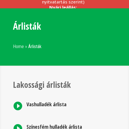
nyitvatartás szerint)
Nyári leállás:
–
2026.08.17. (hétfő) – 2026.08.21. (péntek)
(telephelyeink, irodáink
zárva
)
Árlisták
Kérjük, szíveskedjenek beszállításaikat a fenti
nyitvatartási idő szerint megszervezni.
Részletek céges partnereinknek >>>
Home
»
Árlisták
Lakossági árlisták
Vashulladék árlista

Színesfém hulladék árlista
