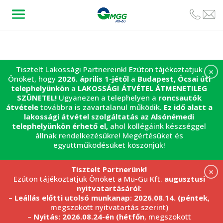
Tisztelt Lakossági Partnereink! Ezúton tájékoztatjuk
×
Önöket, hogy
2026. április 1-jétől
a
Budapest, Ócsai úti
telephelyünkön
a
LAKOSSÁGI ÁTVÉTEL
ÁTMENETILEG
SZÜNETEL!
Ugyanezen a telephelyen a
roncsautók
átvétele
továbbra is zavartalanul működik.
Ez idő alatt a
lakossági átvétel szolgáltatás az Alsónémedi
telephelyünkön érhető el,
ahol kollégáink készséggel
állnak rendelkezésükre! Megértésüket és
együttműködésüket köszönjük!
Tisztelt Partnerünk!
×
Ezúton tájékoztatjuk Önöket a Mü-Gu Kft.
augusztusi
nyitvatartásáról
:
–
Leállás előtti utolsó munkanap: 2026.08.14. (péntek
,
megszokott nyitvatartás szerint)
–
Nyitás: 2026.08.24-én (hétfőn
, megszokott