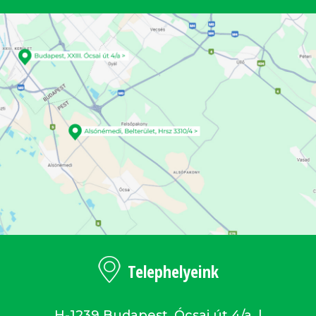
Telephelyeink
H-1239 Budapest, Ócsai út 4/a. |