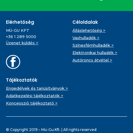
Elérhetőség
Céloldalak
MÜ-GU KFT
Álláslehetőség >
+36 1 289 5000
Vashulladék >
Üzenet küldés >
Színesfémhulladék >
Elektronikai hulladék >
Autóroncs átvétel >
Tájékoztatók
Engedélyek és tanúsítványok >
Adatkezelési tájékoztatók >
Koncesszió tájékoztató >
© Copyright 2019 – Mü-Gu Kft. | All rights reserved