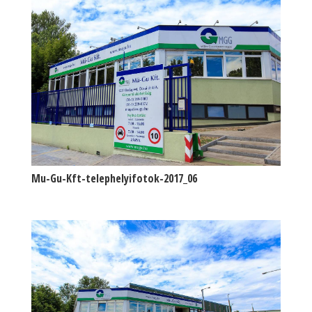
Mu-Gu-Kft-telephelyifotok-2017_06