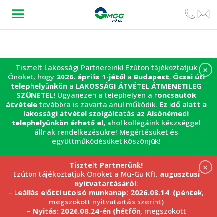
Tisztelt Lakossági Partnereink! Ezúton tájékoztatjuk
×
Önöket, hogy
2026. április 1-jétől
a
Budapest, Ócsai úti
telephelyünkön
a
LAKOSSÁGI ÁTVÉTEL
ÁTMENETILEG
SZÜNETEL!
Ugyanezen a telephelyen a
roncsautók
átvétele
továbbra is zavartalanul működik.
Ez idő alatt a
lakossági átvétel szolgáltatás az Alsónémedi
telephelyünkön érhető el,
ahol kollégáink készséggel
állnak rendelkezésükre! Megértésüket és
együttműködésüket köszönjük!
Tisztelt Partnerünk!
×
Ezúton tájékoztatjuk Önöket a Mü-Gu Kft.
augusztusi
nyitvatartásáról
:
–
Leállás előtti utolsó munkanap: 2026.08.14. (péntek
,
megszokott nyitvatartás szerint)
–
Nyitás: 2026.08.24-én (hétfőn
, megszokott