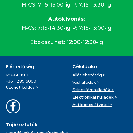
H-CS: 7:15-15:00-ig P: 7:15-13:30-ig
Autókivonás
:
H-Cs: 7:15-14:30-ig P: 7:15-13:00-ig
Ebédszünet: 12:00-12:30-ig
Elérhetőség
Céloldalak
MÜ-GU KFT
Álláslehetőség >
+36 1 289 5000
Vashulladék >
Üzenet küldés >
Színesfémhulladék >
Elektronikai hulladék >
Autóroncs átvétel >
Tájékoztatók
Engedélyek és tanúsítványok >