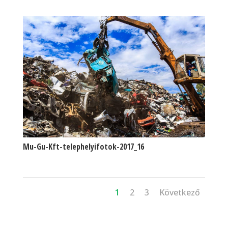
Mu-Gu-Kft-telephelyifotok-2017_16
1
2
3
Következő