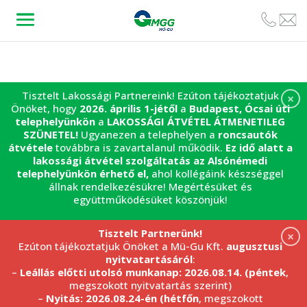
Tisztelt Lakossági Partnereink! Ezúton tájékoztatjuk
×
Önöket, hogy
2026. április 1-jétől
a
Budapest, Ócsai úti
telephelyünkön
a
LAKOSSÁGI ÁTVÉTEL
ÁTMENETILEG
SZÜNETEL!
Ugyanezen a telephelyen a
roncsautók
átvétele
továbbra is zavartalanul működik.
Ez idő alatt a
lakossági átvétel szolgáltatás az Alsónémedi
telephelyünkön érhető el,
ahol kollégáink készséggel
állnak rendelkezésükre! Megértésüket és
együttműködésüket köszönjük!
Tisztelt Partnerünk!
×
Ezúton tájékoztatjuk Önöket a Mü-Gu Kft.
augusztusi
nyitvatartásáról
:
–
Leállás előtti utolsó munkanap: 2026.08.14. (péntek
,
megszokott nyitvatartás szerint)
–
Nyitás: 2026.08.24-én (hétfőn
, megszokott