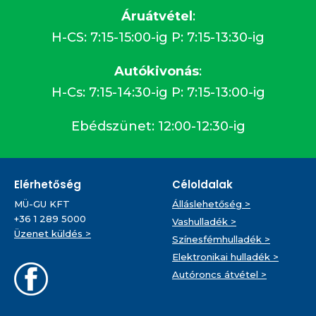
Áruátvétel
:
H-CS: 7:15-15:00-ig P: 7:15-13:30-ig
Autókivonás
:
H-Cs: 7:15-14:30-ig P: 7:15-13:00-ig
Ebédszünet: 12:00-12:30-ig
Elérhetőség
Céloldalak
MÜ-GU KFT
Álláslehetőség >
+36 1 289 5000
Vashulladék >
Üzenet küldés >
Színesfémhulladék >
Elektronikai hulladék >
Autóroncs átvétel >