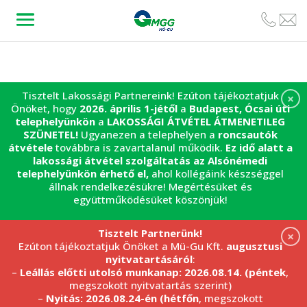
Tisztelt Lakossági Partnereink! Ezúton tájékoztatjuk
×
Önöket, hogy
2026. április 1-jétől
a
Budapest, Ócsai úti
telephelyünkön
a
LAKOSSÁGI ÁTVÉTEL
ÁTMENETILEG
SZÜNETEL!
Ugyanezen a telephelyen a
roncsautók
átvétele
továbbra is zavartalanul működik.
Ez idő alatt a
lakossági átvétel szolgáltatás az Alsónémedi
telephelyünkön érhető el,
ahol kollégáink készséggel
állnak rendelkezésükre! Megértésüket és
együttműködésüket köszönjük!
Tisztelt Partnerünk!
×
Ezúton tájékoztatjuk Önöket a Mü-Gu Kft.
augusztusi
nyitvatartásáról
:
–
Leállás előtti utolsó munkanap: 2026.08.14. (péntek
,
megszokott nyitvatartás szerint)
–
Nyitás: 2026.08.24-én (hétfőn
, megszokott