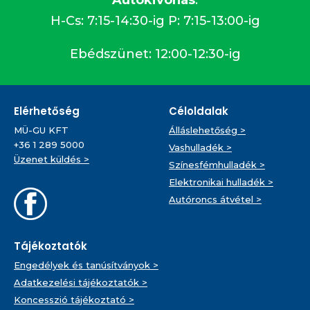
Autókivonás
:
H-Cs: 7:15-14:30-ig P: 7:15-13:00-ig
Ebédszünet: 12:00-12:30-ig
Elérhetőség
Céloldalak
MÜ-GU KFT
Álláslehetőség >
+36 1 289 5000
Vashulladék >
Üzenet küldés >
Színesfémhulladék >
Elektronikai hulladék >
Autóroncs átvétel >
Tájékoztatók
Engedélyek és tanúsítványok >
Adatkezelési tájékoztatók >
Koncesszió tájékoztató >