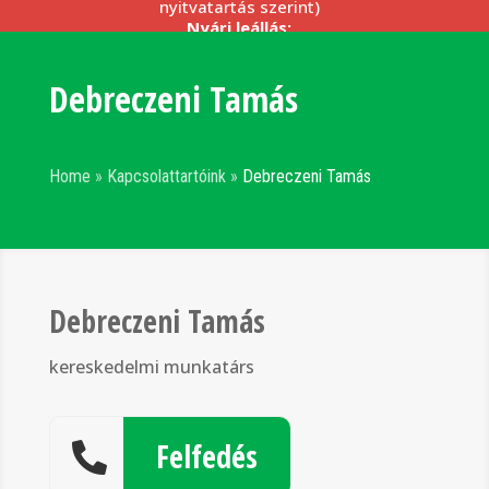
nyitvatartás szerint)
Nyári leállás:
–
2026.08.17. (hétfő) – 2026.08.21. (péntek)
(telephelyeink, irodáink
zárva
)
Debreczeni Tamás
Kérjük, szíveskedjenek beszállításaikat a fenti
nyitvatartási idő szerint megszervezni.
Részletek céges partnereinknek >>>
Home
»
Kapcsolattartóink
»
Debreczeni Tamás
Debreczeni Tamás
kereskedelmi munkatárs
Felfedés
