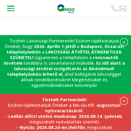
Tisztelt Lakossági Partnereink! Ezúton tájékoztatjuk
×
Önöket, hogy
2026. április 1-jétől
a
Budapest, Ócsai úti
telephelyünkön
a
LAKOSSÁGI ÁTVÉTEL
ÁTMENETILEG
SZÜNETEL!
Ugyanezen a telephelyen a
roncsautók
átvétele
továbbra is zavartalanul működik.
Ez idő alatt a
lakossági átvétel szolgáltatás az Alsónémedi
telephelyünkön érhető el,
ahol kollégáink készséggel
állnak rendelkezésükre! Megértésüket és
együttműködésüket köszönjük!
Tisztelt Partnerünk!
×
Ezúton tájékoztatjuk Önöket a Mü-Gu Kft.
augusztusi
nyitvatartásáról
:
–
Leállás előtti utolsó munkanap: 2026.08.14. (péntek
,
megszokott nyitvatartás szerint)
–
Nyitás: 2026.08.24-én (hétfőn
, megszokott