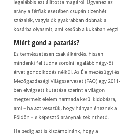
legalábbis ezt állította magáról. Ugyanez az
arány a férfiak esetében csupán tizenhét
százalék, vagyis ők gyakrabban dobnak a
kosárba olyasmit, ami később a kukában végzi.
Miért gond a pazarlás?
Ez természetesen csak álkérdés, hiszen
mindenki fel tudna sorolni legalább négy-öt
érvet gondolkodás nélkül. Az Élelmezésügyi és
Mezőgazdasági Világszervezet (FAO) egy 2011-
ben elvégzett kutatása szerint a világon
megtermelt élelem harmada kerül kidobásra,
ami – ha azt vesszük, hogy hányan éheznek a
Földön – elképesztő aránynak tekinthető.
Ha pedig azt is kiszámolnánk, hogy a