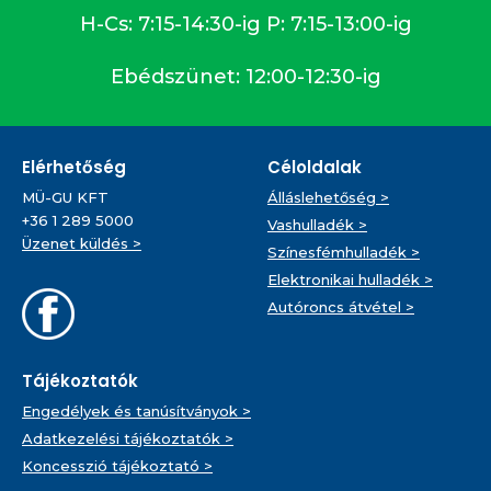
H-Cs: 7:15-14:30-ig P: 7:15-13:00-ig
Ebédszünet: 12:00-12:30-ig
Elérhetőség
Céloldalak
MÜ-GU KFT
Álláslehetőség >
+36 1 289 5000
Vashulladék >
Üzenet küldés >
Színesfémhulladék >
Elektronikai hulladék >
Autóroncs átvétel >
Tájékoztatók
Engedélyek és tanúsítványok >
Adatkezelési tájékoztatók >
Koncesszió tájékoztató >