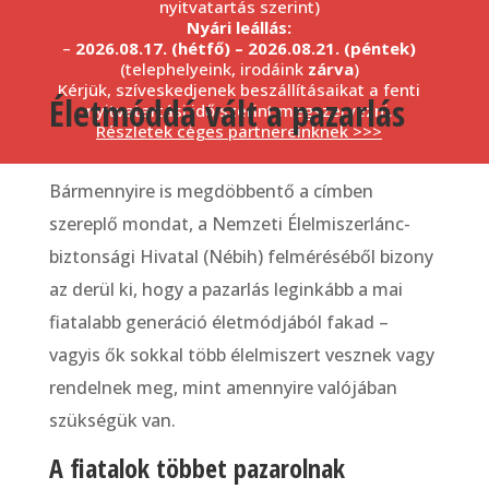
nyitvatartás szerint)
Nyári leállás:
–
2026.08.17. (hétfő) – 2026.08.21. (péntek)
(telephelyeink, irodáink
zárva
)
Kérjük, szíveskedjenek beszállításaikat a fenti
Életmóddá vált a pazarlás
nyitvatartási idő szerint megszervezni.
Részletek céges partnereinknek >>>
Bármennyire is megdöbbentő a címben
szereplő mondat, a Nemzeti Élelmiszerlánc-
biztonsági Hivatal (Nébih) felméréséből bizony
az derül ki, hogy a pazarlás leginkább a mai
fiatalabb generáció életmódjából fakad –
vagyis ők sokkal több élelmiszert vesznek vagy
rendelnek meg, mint amennyire valójában
szükségük van.
A fiatalok többet pazarolnak