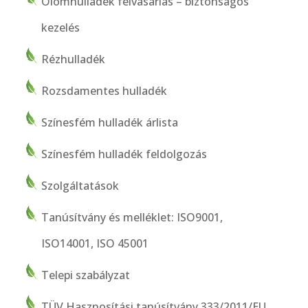
Ólomhulladék felvásárlás – biztonságos
kezelés
Rézhulladék
Rozsdamentes hulladék
Színesfém hulladék árlista
Színesfém hulladék feldolgozás
Szolgáltatások
Tanúsítvány és melléklet: ISO9001,
ISO14001, ISO 45001
Telepi szabályzat
TÜV Hasznosítási tanúsítvány 333/2011/EU