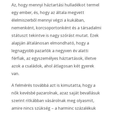
Az, hogy mennyi háztartási hulladékot termel
egy ember, és, hogy az általa megvett
élelmiszerből mennyi végzi a kukában,
nemenként, korcsoportonként és a társadalmi
státuszt tekintve is nagy szórást mutat. Ezek
alapján általánosan elmondható, hogy a
legnagyobb pazarlók a negyven év alatti
férfiak, az egyszemélyes háztartások, illetve
azok a családok, ahol átlagosan két gyerek
van.
A felmérés továbbá azt is kimutatta, hogy a
nők kevésbé pazarolnak, azaz saját bevallásuk
szerint ritkábban vásárolnak meg olyasmit,
amire nincs szükség – a harminc százalékuk